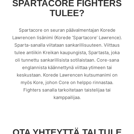
SPARTACORE FIGHTERS
TULEE?
Spartacore on seuran päävalmentajan Korede
Lawrencen lisänimi (Korede ’Spartacore’ Lawrence).
Sparta-sanalla viitataan sankarillisuuteen. Viittaus
tulee antiikin Kreikan kaupungista, Spartasta, joka
oli tunnettu sankarillisista sotilaistaan. Core-sana
englannista käännettynä viittaa ytimeen tai
keskustaan. Korede Lawrencen kutsumanimi on
myös Kore, johon Core on helppo rinnastaa.
Fighters sanalla tarkoitetaan taistelijaa tai
kamppailijaa.
OTA YHTEYTTÄ TAI TULE