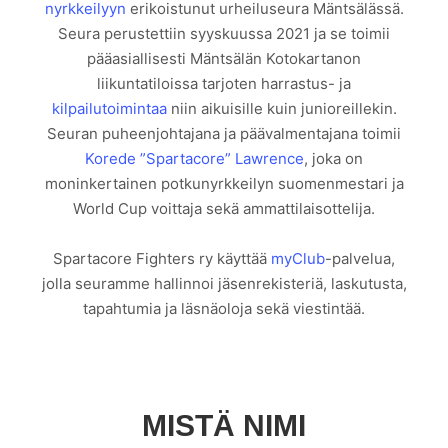
nyrkkeilyyn
erikoistunut urheiluseura Mäntsälässä.
Seura perustettiin syyskuussa 2021 ja se toimii
pääasiallisesti Mäntsälän Kotokartanon
liikuntatiloissa tarjoten harrastus- ja
kilpailutoimintaa
niin aikuisille kuin junioreillekin.
Seuran puheenjohtajana ja päävalmentajana toimii
Korede ”Spartacore” Lawrence
, joka on
moninkertainen potkunyrkkeilyn suomenmestari ja
World Cup voittaja sekä ammattilaisottelija.
Spartacore Fighters ry käyttää
myClub
-palvelua,
jolla seuramme hallinnoi jäsenrekisteriä, laskutusta,
tapahtumia ja läsnäoloja sekä viestintää.
MISTÄ NIMI